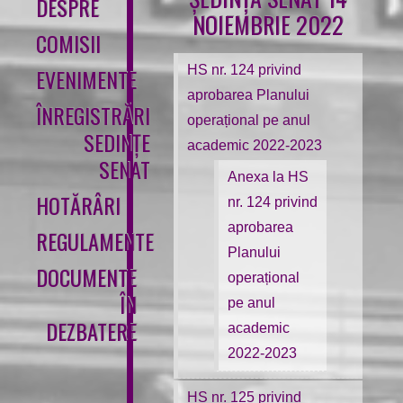
DESPRE
NOIEMBRIE 2022
COMISII
HS nr. 124 privind
EVENIMENTE
aprobarea Planului
ÎNREGISTRĂRI
operațional pe anul
SEDINȚE
academic 2022-2023
SENAT
Anexa la HS
HOTĂRÂRI
nr. 124 privind
aprobarea
REGULAMENTE
Planului
DOCUMENTE
operațional
ÎN
pe anul
DEZBATERE
academic
2022-2023
HS nr. 125 privind