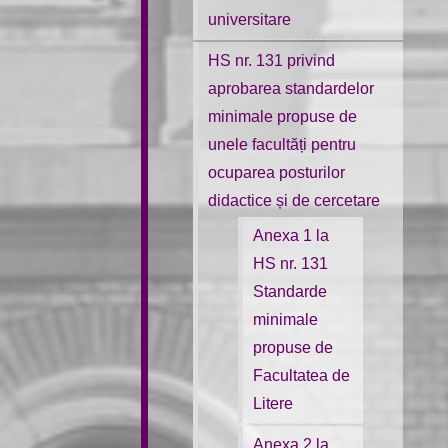
universitare
HS nr. 131 privind
aprobarea standardelor
minimale propuse de
unele facultăți pentru
ocuparea posturilor
didactice și de cercetare
Anexa 1 la
HS nr. 131
Standarde
minimale
propuse de
Facultatea de
Litere
Anexa 2 la