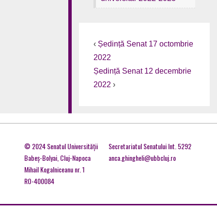
‹
Ședință Senat 17 octombrie
2022
Ședință Senat 12 decembrie
2022
›
© 2024 Senatul Universităţii
Secretariatul Senatului Int. 5292
Babeş-Bolyai, Cluj-Napoca
anca.ghingheli@ubbcluj.ro
Mihail Kogalniceanu nr. 1
RO-400084