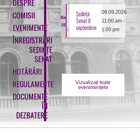
DESPRE
08.09.2026
COMISII
Ședință
Mar
Senat 8
11:00 am
-
08
EVENIMENTE
septembrie
1:00 pm
ÎNREGISTRĂRI
SEDINȚE
SENAT
HOTĂRÂRI
REGULAMENTE
Vizualizați toate
evenimentele
DOCUMENTE
ÎN
DEZBATERE