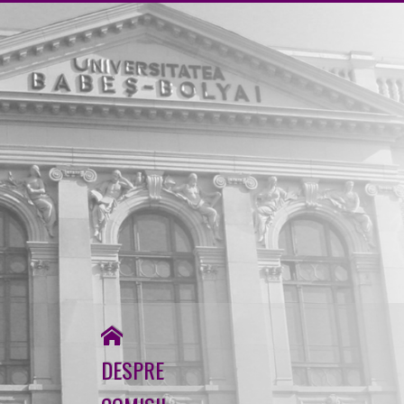
↓
Skip
to
Main
Content
DESPRE