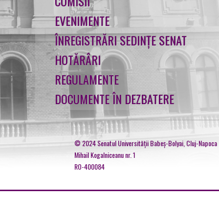
COMISII
EVENIMENTE
ÎNREGISTRĂRI SEDINȚE SENAT
HOTĂRÂRI
REGULAMENTE
DOCUMENTE ÎN DEZBATERE
© 2024 Senatul Universităţii Babeş-Bolyai, Cluj-Napoca
Mihail Kogalniceanu nr. 1
RO-400084