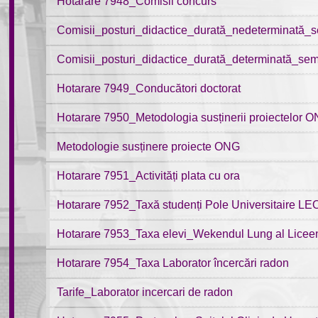
Hotarare 7948_Comisii concurs
Comisii_posturi_didactice_durată_nedeterminată
Comisii_posturi_didactice_durată_determinată_se
Hotarare 7949_Conducători doctorat
Hotarare 7950_Metodologia susținerii proiectelor O
Metodologie susținere proiecte ONG
Hotarare 7951_Activități plata cu ora
Hotarare 7952_Taxă studenți Pole Universitaire 
Hotarare 7953_Taxa elevi_Wekendul Lung al Liceen
Hotarare 7954_Taxa Laborator încercări radon
Tarife_Laborator incercari de radon