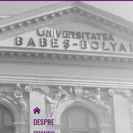
↓
Skip
to
Main
Content
DESPRE