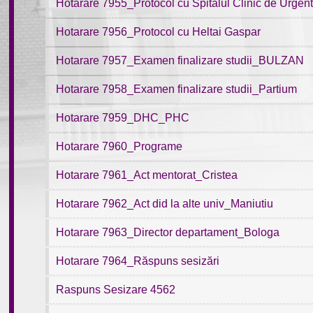
Hotarare 7955_Protocol cu Spitalul Clinic de Urgen
Hotarare 7956_Protocol cu Heltai Gaspar
Hotarare 7957_Examen finalizare studii_BULZAN
Hotarare 7958_Examen finalizare studii_Partium
Hotarare 7959_DHC_PHC
Hotarare 7960_Programe
Hotarare 7961_Act mentorat_Cristea
Hotarare 7962_Act did la alte univ_Maniutiu
Hotarare 7963_Director departament_Bologa
Hotarare 7964_Răspuns sesizări
Raspuns Sesizare 4562