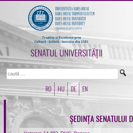
SENATUL UNIVERSITĂȚII
Caută
după:
RO
HU
DE
EN
ȘEDINȚA SENATULUI D