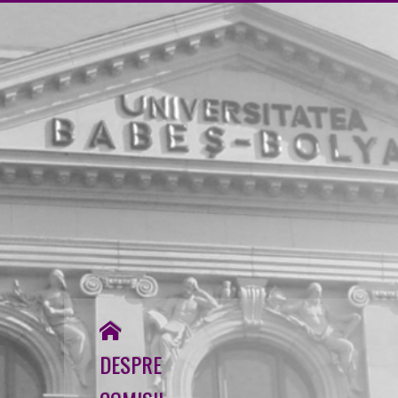
↓
Skip
to
Main
Content
DESPRE