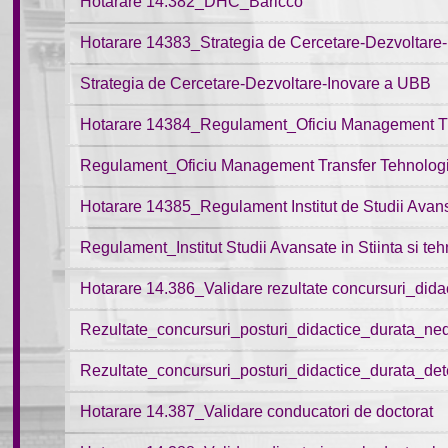
Hotarare 14.382_DHC_Baricco
Hotarare 14383_Strategia de Cercetare-Dezvoltare
Strategia de Cercetare-Dezvoltare-Inovare a UBB
Hotarare 14384_Regulament_Oficiu Management Tra
Regulament_Oficiu Management Transfer Tehnologic
Hotarare 14385_Regulament Institut de Studii Avan
Regulament_Institut Studii Avansate in Stiinta si te
Hotarare 14.386_Validare rezultate concursuri_dida
Rezultate_concursuri_posturi_didactice_durata_n
Rezultate_concursuri_posturi_didactice_durata_d
Hotarare 14.387_Validare conducatori de doctorat