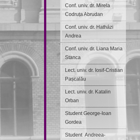
Conf. univ. dr. Mirela
Codruța Abrudan
Conf. univ. dr. Hatházi
Andrea
Conf. univ. dr. Liana Maria
Stanca
Lect. univ. dr. Iosif-Cristian
Pașcalău
Lect. univ. dr. Katalin
Orban
Student George-Ioan
Gordea
Student Andreea-