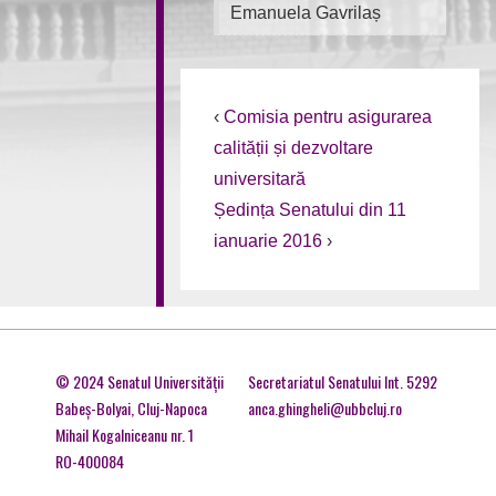
Emanuela Gavrilaș
‹
Comisia pentru asigurarea
calității și dezvoltare
universitară
Ședința Senatului din 11
ianuarie 2016
›
© 2024 Senatul Universităţii
Secretariatul Senatului Int. 5292
Babeş-Bolyai, Cluj-Napoca
anca.ghingheli@ubbcluj.ro
Mihail Kogalniceanu nr. 1
RO-400084