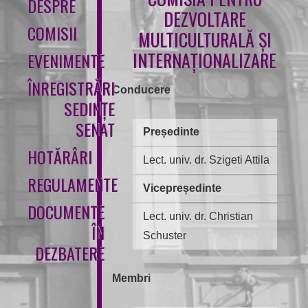
DESPRE
DEZVOLTARE
COMISII
MULTICULTURALĂ ȘI
INTERNAȚIONALIZARE
EVENIMENTE
ÎNREGISTRĂRI
Conducere
SEDINȚE
SENAT
Președinte
HOTĂRÂRI
Lect. univ. dr. Szigeti Attila
REGULAMENTE
Vicepreședinte
DOCUMENTE
Lect. univ. dr. Christian
ÎN
Schuster
DEZBATERE
Membri