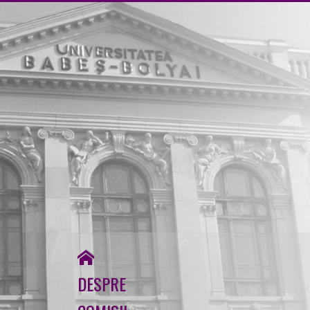
↓
Skip
to
Main
Content
DESPRE