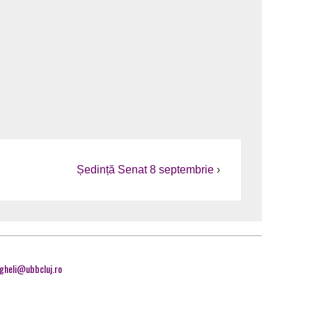
Ședință Senat 8 septembrie
›
ngheli@ubbcluj.ro