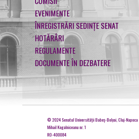
COMISII
EVENIMENTE
ÎNREGISTRĂRI SEDINȚE SENAT
HOTĂRÂRI
REGULAMENTE
DOCUMENTE ÎN DEZBATERE
© 2024 Senatul Universităţii Babeş-Bolyai, Cluj-Napoca
Mihail Kogalniceanu nr. 1
RO-400084